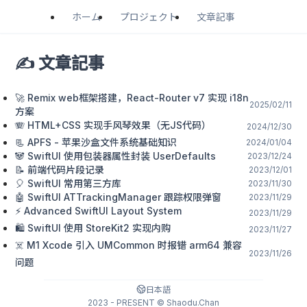
ホーム
プロジェクト
文章記事
✍️ 文章記事
🚀 Remix web框架搭建，React-Router v7 实现 i18n
2025/02/11
方案
🪗 HTML+CSS 实现手风琴效果（无JS代码）
2024/12/30
📃 APFS - 苹果沙盒文件系统基础知识
2024/01/04
🐼 SwiftUI 使用包装器属性封装 UserDefaults
2023/12/24
📝 前端代码片段记录
2023/12/01
🎈 SwiftUI 常用第三方库
2023/11/30
🤖️ SwiftUI ATTrackingManager 跟踪权限弹窗
2023/11/29
⚡️ Advanced SwiftUI Layout System
2023/11/29
🛍️ SwiftUI 使用 StoreKit2 实现内购
2023/11/27
☠️ M1 Xcode 引入 UMCommon 时报错 arm64 兼容
2023/11/26
问题
日本語
2023 - PRESENT © Shaodu.Chan