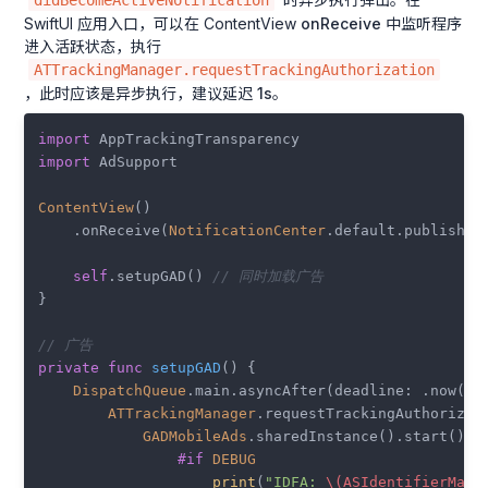
didBecomeActiveNotification
SwiftUI 应用入口，可以在 ContentView
onReceive
中监听程序
进入活跃状态，执行
ATTrackingManager.requestTrackingAuthorization
，此时应该是异步执行，建议延迟
1s
。
import
import
 AdSupport

ContentView
()

    .onReceive(
NotificationCenter
.default.publisher
self
.setupGAD() 
// 同时加载广告
}

// 广告
private
func
setupGAD
() {

DispatchQueue
.main.asyncAfter(deadline: .now() 
ATTrackingManager
.requestTrackingAuthorizat
GADMobileAds
.sharedInstance().start()

#if
DEBUG
print
(
"IDFA: 
\(ASIdentifierMana